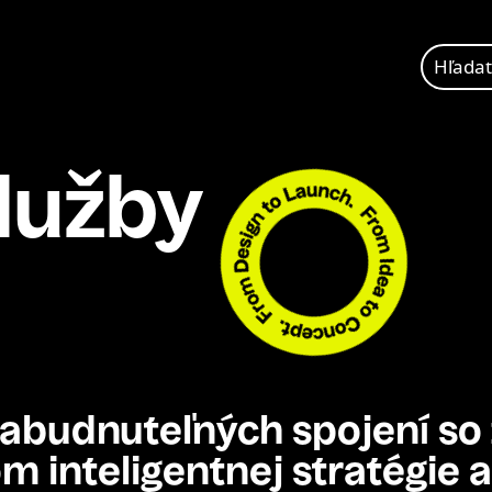
Hľadať:
lužby
abudnuteľných
spojení
so
om
inteligentnej
stratégie
a