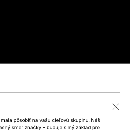
 mala pôsobiť na vašu cieľovú skupinu. Náš
asný smer značky – buduje silný základ pre