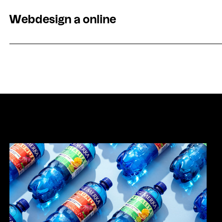
tlačových dát a dohľad nad tlačou zabezpečujeme be
Webdesign a online
Prekladáme podstatu značky do plynulých digitálnych
kombinujú estetiku, prehľadnosť a použiteľnosť – vytv
vyzerajú, ale aj bezchybne fungujú na všetkých zaria