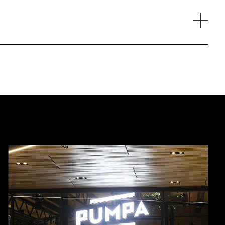
zchybné vykonanie v každej fáze.
 zážitkov. Naše riešenia webového dizajnu
árajú online platformy, ktoré nielen skvele
deniach a kanáloch.