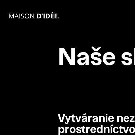
Naše s
Vytváranie
nez
prostredníctv