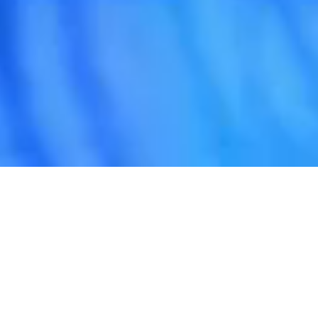
F
M
C
G
agentúra
Staráme sa o medzinárodných