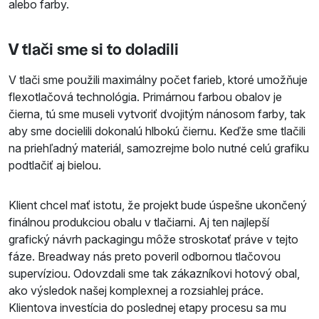
alebo farby.
V tlači sme si to doladili
V tlači sme použili maximálny počet farieb, ktoré umožňuje
flexotlačová technológia. Primárnou farbou obalov je
čierna, tú sme museli vytvoriť dvojitým nánosom farby, tak
aby sme docielili dokonalú hlbokú čiernu. Keďže sme tlačili
na priehľadný materiál, samozrejme bolo nutné celú grafiku
podtlačiť aj bielou.
Klient chcel mať istotu, že projekt bude úspešne ukončený
finálnou produkciou obalu v tlačiarni. Aj ten najlepší
grafický návrh packagingu môže stroskotať práve v tejto
fáze. Breadway nás preto poveril odbornou tlačovou
supervíziou. Odovzdali sme tak zákazníkovi hotový obal,
ako výsledok našej komplexnej a rozsiahlej práce.
Klientova investícia do poslednej etapy procesu sa mu