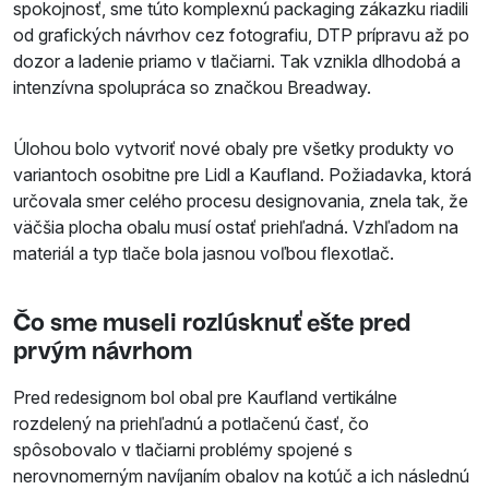
spokojnosť, sme túto komplexnú packaging zákazku riadili
od grafických návrhov cez fotografiu, DTP prípravu až po
dozor a ladenie priamo v tlačiarni. Tak vznikla dlhodobá a
intenzívna spolupráca so značkou Breadway.
Úlohou bolo vytvoriť nové obaly pre všetky produkty vo
variantoch osobitne pre Lidl a Kaufland. Požiadavka, ktorá
určovala smer celého procesu designovania, znela tak, že
väčšia plocha obalu musí ostať priehľadná. Vzhľadom na
materiál a typ tlače bola jasnou voľbou flexotlač.
Čo sme museli rozlúsknuť ešte pred
prvým návrhom
Pred redesignom bol obal pre Kaufland vertikálne
rozdelený na priehľadnú a potlačenú časť, čo
spôsobovalo v tlačiarni problémy spojené s
nerovnomerným navíjaním obalov na kotúč a ich následnú