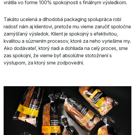
vrátila vo forme 100% spokojnosti s finálnym výsledkom.
Takáto ucelená a dlhodobá packaging spolupráca robí
radosť nám aj klientovi, pretože mu vieme zaručiť spoločne
zamýšľaný výsledok. Klient je spokojný s efektivitou,
kvalitou a súznením procesov, ktoré za neho vyriešime my.
Ako dodávateľ, ktorý riadi a dohliada na celý proces, sme
zas spokojní, že vieme byť absolútne stotožnení s
výstupom, za ktorý sme zodpovední.