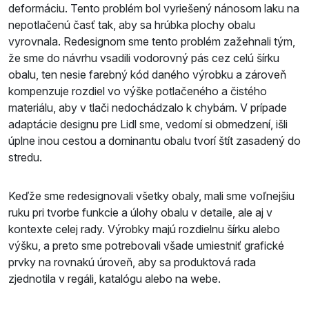
deformáciu. Tento problém bol vyriešený nánosom laku na
nepotlačenú časť tak, aby sa hrúbka plochy obalu
vyrovnala. Redesignom sme tento problém zažehnali tým,
že sme do návrhu vsadili vodorovný pás cez celú šírku
obalu, ten nesie farebný kód daného výrobku a zároveň
kompenzuje rozdiel vo výške potlačeného a čistého
materiálu, aby v tlači nedochádzalo k chybám. V prípade
adaptácie designu pre Lidl sme, vedomí si obmedzení, išli
úplne inou cestou a dominantu obalu tvorí štít zasadený do
stredu.
Keďže sme redesignovali všetky obaly, mali sme voľnejšiu
ruku pri tvorbe funkcie a úlohy obalu v detaile, ale aj v
kontexte celej rady. Výrobky majú rozdielnu šírku alebo
výšku, a preto sme potrebovali všade umiestniť grafické
prvky na rovnakú úroveň, aby sa produktová rada
zjednotila v regáli, katalógu alebo na webe.