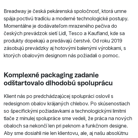
Breadway je česká pekárenská spoločnosť, ktorá umne
spája poctivú tradíciu a moderné technologické postupy.
Momentálne je dodávateľom mrazeného pečiva do
českých prevádzok sietí Lidl, Tesco a Kaufland, kde sa
produkty dopekajú a predávajú čerstvé. Od roku 2019
zásobujú prevádzky aj hotovými balenými výrobkami, s
ktorých obalovým designom nás požiadali o pomoc.
Komplexné packaging zadanie
odštartovalo dlhodobú spoluprácu
Klient nás po predchádzajúcej spolupráci oslovil s
redesignom obalov krájaných chlebov. Po skúsenostiach
so špecifickými požiadavkami a technologickými limitmi
tlače z minulej spolupráce sme vedeli, že práca na nových
obaloch sa nekončí len pri peknom a funkčnom designe.
Aby sme dosiahli nie len klientovu, ale, aj našu absolútnu