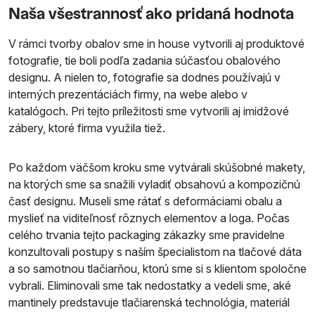
Naša všestrannosť ako pridaná hodnota
V rámci tvorby obalov sme in house vytvorili aj produktové
fotografie, tie boli podľa zadania súčasťou obalového
designu. A nielen to, fotografie sa dodnes používajú v
interných prezentáciách firmy, na webe alebo v
katalógoch. Pri tejto príležitosti sme vytvorili aj imidžové
zábery, ktoré firma využila tiež.
Po každom väčšom kroku sme vytvárali skúšobné makety,
na ktorých sme sa snažili vyladiť obsahovú a kompozičnú
časť designu. Museli sme rátať s deformáciami obalu a
myslieť na viditeľnosť rôznych elementov a loga. Počas
celého trvania tejto packaging zákazky sme pravidelne
konzultovali postupy s naším špecialistom na tlačové dáta
a so samotnou tlačiarňou, ktorú sme si s klientom spoločne
vybrali. Eliminovali sme tak nedostatky a vedeli sme, aké
mantinely predstavuje tlačiarenská technológia, materiál