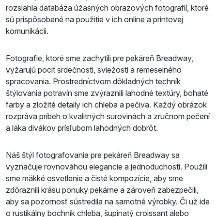
rozsiahla databáza úžasných obrazových fotografií, ktoré
sú prispôsobené na použitie v ich online a printovej
komunikácii.
Fotografie, ktoré sme zachytili pre pekáreň Breadway,
vyžarujú pocit srdečnosti, sviežosti a remeselného
spracovania. Prostredníctvom dôkladných techník
štýlovania potravín sme zvýraznili lahodné textúry, bohaté
farby a zložité detaily ich chleba a pečiva. Každý obrázok
rozpráva príbeh o kvalitných surovinách a zručnom pečení
a láka divákov prísľubom lahodných dobrôt.
Náš štýl fotografovania pre pekáreň Breadway sa
vyznačuje rovnováhou elegancie a jednoduchosti. Použili
sme mäkké osvetlenie a čisté kompozície, aby sme
zdôraznili krásu ponuky pekárne a zároveň zabezpečili,
aby sa pozornosť sústredila na samotné výrobky. Či už ide
o rustikálny bochník chleba, šupinatý croissant alebo