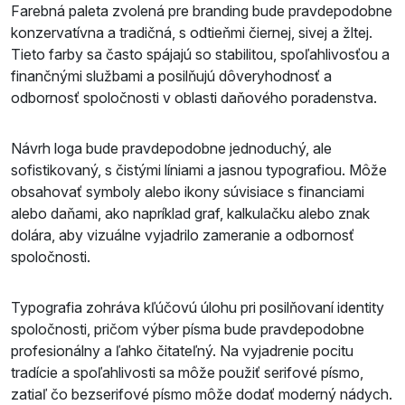
Farebná paleta zvolená pre branding bude pravdepodobne
konzervatívna a tradičná, s odtieňmi čiernej, sivej a žltej.
Tieto farby sa často spájajú so stabilitou, spoľahlivosťou a
finančnými službami a posilňujú dôveryhodnosť a
odbornosť spoločnosti v oblasti daňového poradenstva.
Návrh loga bude pravdepodobne jednoduchý, ale
sofistikovaný, s čistými líniami a jasnou typografiou. Môže
obsahovať symboly alebo ikony súvisiace s financiami
alebo daňami, ako napríklad graf, kalkulačku alebo znak
dolára, aby vizuálne vyjadrilo zameranie a odbornosť
spoločnosti.
Typografia zohráva kľúčovú úlohu pri posilňovaní identity
spoločnosti, pričom výber písma bude pravdepodobne
profesionálny a ľahko čitateľný. Na vyjadrenie pocitu
tradície a spoľahlivosti sa môže použiť serifové písmo,
zatiaľ čo bezserifové písmo môže dodať moderný nádych.