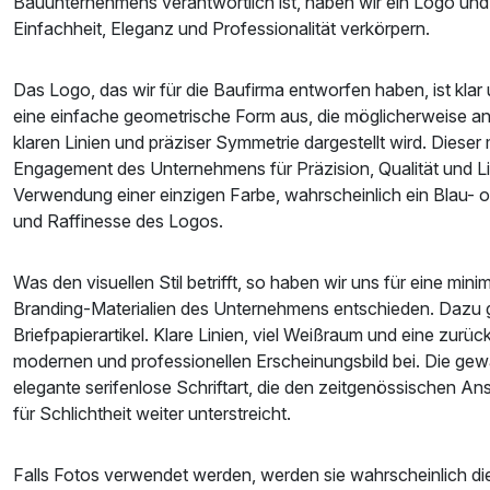
Bauunternehmens verantwortlich ist, haben wir ein Logo und ei
Einfachheit, Eleganz und Professionalität verkörpern.
Das Logo, das wir für die Baufirma entworfen haben, ist klar 
eine einfache geometrische Form aus, die möglicherweise an
klaren Linien und präziser Symmetrie dargestellt wird. Dieser 
Engagement des Unternehmens für Präzision, Qualität und Li
Verwendung einer einzigen Farbe, wahrscheinlich ein Blau- od
und Raffinesse des Logos.
Was den visuellen Stil betrifft, so haben wir uns für eine min
Branding-Materialien des Unternehmens entschieden. Dazu g
Briefpapierartikel. Klare Linien, viel Weißraum und eine zurü
modernen und professionellen Erscheinungsbild bei. Die gewä
elegante serifenlose Schriftart, die den zeitgenössischen
für Schlichtheit weiter unterstreicht.
Falls Fotos verwendet werden, werden sie wahrscheinlich d