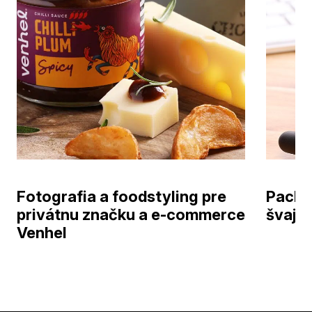
Fotografia a foodstyling pre
Packa
privátnu značku a e-commerce
švajči
Venhel