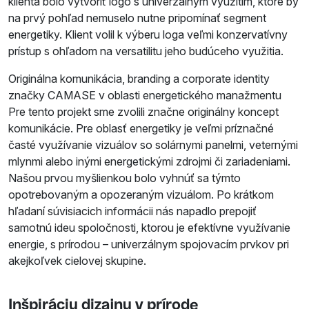
klienta bolo vytvoriť logo s univerzálnym využitím, ktoré by
na prvý pohľad nemuselo nutne pripomínať segment
energetiky. Klient volil k výberu loga veľmi konzervatívny
prístup s ohľadom na versatilitu jeho budúceho využitia.
Originálna komunikácia, branding a corporate identity
značky CAMASE v oblasti energetického manažmentu
Pre tento projekt sme zvolili značne originálny koncept
komunikácie. Pre oblasť energetiky je veľmi príznačné
časté využívanie vizuálov so solárnymi panelmi, veternými
mlynmi alebo inými energetickými zdrojmi či zariadeniami.
Našou prvou myšlienkou bolo vyhnúť sa týmto
opotrebovaným a opozeraným vizuálom. Po krátkom
hľadaní súvisiacich informácii nás napadlo prepojiť
samotnú ideu spoločnosti, ktorou je efektívne využívanie
energie, s prírodou – univerzálnym spojovacím prvkov pri
akejkoľvek cielovej skupine.
Inšpiráciu dizajnu v prírode