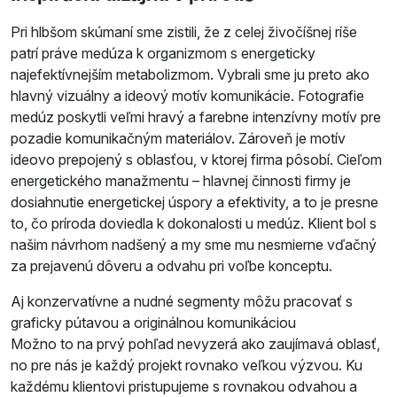
Pri hlbšom skúmaní sme zistili, že z celej živočíšnej ríše
patrí práve medúza k organizmom s energeticky
najefektívnejším metabolizmom. Vybrali sme ju preto ako
hlavný vizuálny a ideový motív komunikácie. Fotografie
medúz poskytli veľmi hravý a farebne intenzívny motív pre
pozadie komunikačným materiálov. Zároveň je motív
ideovo prepojený s oblasťou, v ktorej firma pôsobí. Cieľom
energetického manažmentu – hlavnej činnosti firmy je
dosiahnutie energetickej úspory a efektivity, a to je presne
to, čo príroda doviedla k dokonalosti u medúz. Klient bol s
našim návrhom nadšený a my sme mu nesmierne vďačný
za prejavenú dôveru a odvahu pri voľbe konceptu.
Aj konzervatívne a nudné segmenty môžu pracovať s
graficky pútavou a originálnou komunikáciou
Možno to na prvý pohľad nevyzerá ako zaujímavá oblasť,
no pre nás je každý projekt rovnako veľkou výzvou. Ku
každému klientovi pristupujeme s rovnakou odvahou a