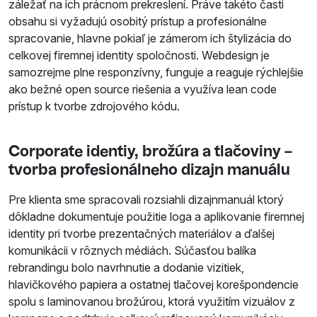
záležať na ich prácnom prekreslení. Práve takéto časti
obsahu si vyžadujú osobitý prístup a profesionálne
spracovanie, hlavne pokiaľ je zámerom ich štylizácia do
celkovej firemnej identity spoločnosti. Webdesign je
samozrejme plne responzívny, funguje a reaguje rýchlejšie
ako bežné open source riešenia a využíva lean code
prístup k tvorbe zdrojového kódu.
Corporate identiy, brožúra a tlačoviny –
tvorba profesionálneho dizajn manuálu
Pre klienta sme spracovali rozsiahli dizajnmanuál ktorý
dôkladne dokumentuje použitie loga a aplikovanie firemnej
identity pri tvorbe prezentačných materiálov a ďalšej
komunikácii v rôznych médiách. Súčasťou balíka
rebrandingu bolo navrhnutie a dodanie vizitiek,
hlavičkového papiera a ostatnej tlačovej korešpondencie
spolu s laminovanou brožúrou, ktorá využitím vizuálov z