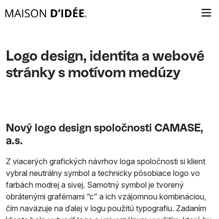
Logo design, identita a webové
stránky s motívom medúzy
Nový logo design spoločnosti CAMASE,
a.s.
Z viacerých grafických návrhov loga spoločnosti si klient
vybral neutrálny symbol a technicky pôsobiace logo vo
farbách modrej a sivej. Samotný symbol je tvorený
obrátenými grafémami “c” a ich vzájomnou kombináciou,
čím naväzuje na ďalej v logu použitú typografiu. Zadaním