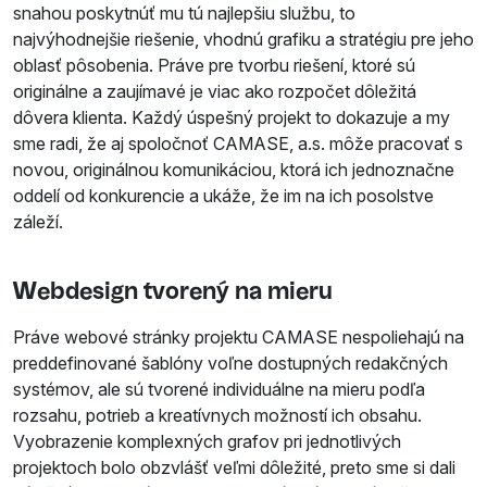
snahou poskytnúť mu tú najlepšiu službu, to
najvýhodnejšie riešenie, vhodnú grafiku a stratégiu pre jeho
oblasť pôsobenia. Práve pre tvorbu riešení, ktoré sú
originálne a zaujímavé je viac ako rozpočet dôležitá
dôvera klienta. Každý úspešný projekt to dokazuje a my
sme radi, že aj spoločnoť CAMASE, a.s. môže pracovať s
novou, originálnou komunikáciou, ktorá ich jednoznačne
oddelí od konkurencie a ukáže, že im na ich posolstve
záleží.
Webdesign tvorený na mieru
Práve webové stránky projektu CAMASE nespoliehajú na
preddefinované šablóny voľne dostupných redakčných
systémov, ale sú tvorené individuálne na mieru podľa
rozsahu, potrieb a kreatívnych možností ich obsahu.
Vyobrazenie komplexných grafov pri jednotlivých
projektoch bolo obzvlášť veľmi dôležité, preto sme si dali