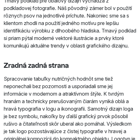
Tmavý podklad pre obalový dizajn vychádza z
podkladovej fotografie. Náš pôvodný zámer bol v použití
rôznych psov na jednotlivé príchute. Nakoniec sme sa s
klientom zhodli na použití jedného motívu pre lepšiu
identifikáciu výrobku z dlhoobého hladiska. Tmavý podklad
si priam pýtal moderné vektoré ilustrácie a prvky ktoré
komunikujú aktuálne trendy v oblasti grafického dizajnu.
Zradná zadná strana
Spracovanie tabuľky nutričných hodnôt sme tiež
neponechali bez pozornosti a usporiadali sme jej
informácie v modernom a atraktívnom štýle. K tvrdým
hranám a technicky prerušovaným čiarám vyniká oblá a
hravá typografia v logu a ikonografii. Samotný dizajn loga
je bez symbolu, nakoľky by ďalší grafický prvok pôsobil
rušivo a čitateľnosti skôr uberal ako pomáhal. Výsledkom
je tak logo pozostávajúce z čistej typografie v hravej a
originálnej kompozícii do kompaktného objektu. Logotyp je