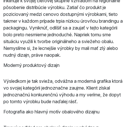
inklinuje k svojej cieľovej skupine vzhľadom na regionálne
pôsobenie distribúcie výrobku. Zatiaľ čo produkt je
poziciovaný medzi cenovo dostupnými výrobkami, tieto
takmer v každom prípade trpia nízkou úrovňou brandingu a
packagingu. Vyniknúť, odlíšiť sa a zaujať v tejto kategórii
bolo preto nesmierne jednoduché. Napriek tomu sme
situáciu využili k tvorbe originálneho a sviežeho obalu.
Nemyslíme si, že lecnejšie výrobky by mali mať zlý alebo
nudný dizajn, práve naopak.
Moderný produktový dizajn
Výsledkom je tak svieža, odvážna a moderná grafika ktorá
vo svojej kategórii jednoznačne zaujme. Klient získal
jednoznačnú konkurenčnú výhodu a my veríme, že dopyt
po tomto výrobku bude naďalej rásť.
Fotografia ako hlavný motív obalového dizajnu