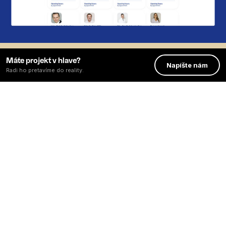
Máte projekt v hlave?
Napíšte nám
Radi ho pretavíme do reality.