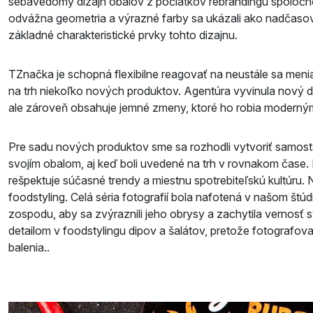
sebavedomý dizajn obalov z počiatkov rebrandingu spoločn
odvážna geometria a výrazné farby sa ukázali ako nadčasov
základné charakteristické prvky tohto dizajnu.
TZnačka je schopná flexibilne reagovať na neustále sa menia
na trh niekoľko nových produktov. Agentúra vyvinula nový
ale zároveň obsahuje jemné zmeny, ktoré ho robia moderný
Pre sadu nových produktov sme sa rozhodli vytvoriť samosta
svojím obalom, aj keď boli uvedené na trh v rovnakom čase. 
rešpektuje súčasné trendy a miestnu spotrebiteľskú kultúru.
foodstyling. Celá séria fotografií bola nafotená v našom štúd
zospodu, aby sa zvýraznili jeho obrysy a zachytila vernosť sv
detailom v foodstylingu dipov a šalátov, pretože fotografov
balenia..