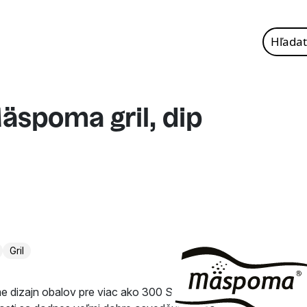
Hľadať:
äspoma gril, dip
Gril
e dizajn obalov pre viac ako 300 SKU. Náš