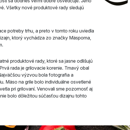
osti sa dodnes veľmi dobre osvedčuje. Jeho
é. Všetky nové produktové rady sledujú
ce potreby trhu, a preto v tomto roku uviedla
 dizajn, ktorý vychádza zo značky Mäspoma,
m.
tné produktové rady, ktoré sa jasne odlišujú
Prvá rada je grilovacie korenie. Tmavý obal
 Najväčšou výzvou bola fotografia a
iu. Mäso na grile bolo individuálne osvetlené
etla pri grilovaní. Venovali sme pozornosť aj
anie bolo dôležitou súčasťou dizajnu tohto