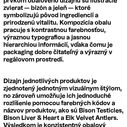
prvkom obalového dizajnu sú ilustrácie
zvierat — bizón a jeleň — ktoré
symbolizujú pôvod ingrediencií a
prirodzenú vitalitu. Kompozícia obalu
pracuje s kontrastnou farebnosťou,
výraznou typografiou a jasnou
hierarchiou informácií, vďaka čomu je
packaging dobre čitateľný a výrazný v
regálovom prostredí.
Dizajn jednotlivých produktov je
zjednotený jednotným vizuálnym štýlom,
no zároveň umožňuje ich jednoduché
rozlíšenie pomocou farebných kódov a
názvov produktov, ako sú Bison Testicles,
Bison Liver & Heart a Elk Velvet Antlers.
Výsledkom je konzistentný obalový