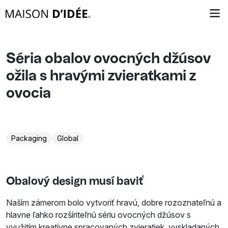
Séria obalov ovocných džúsov
ožila s hravými zvieratkami z
ovocia
Packaging
Global
Obalový design musí baviť
Naším zámerom bolo vytvoriť hravú, dobre rozoznateľnú a
hlavne ľahko rozšíriteľnú sériu ovocných džúsov s
využitím kreatívne spracovaných zvieratiek, vyskladaných