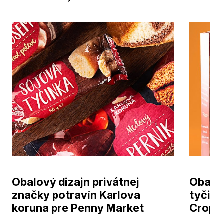
Obalový dizajn privátnej
Obalov
značky potravín Karlova
tyčini
koruna pre Penny Market
Crop