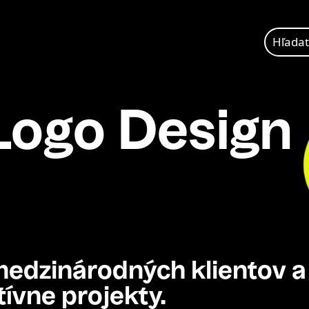
Hľadať:
 Logo Design
medzinárodných klientov 
ívne projekty.