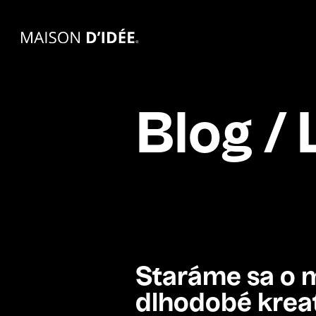
Blog /
Staráme sa o 
dlhodobé kreat