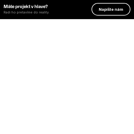
Máte projekt v hlave?
Napíšte nám
Radi ho pretavíme do reality.