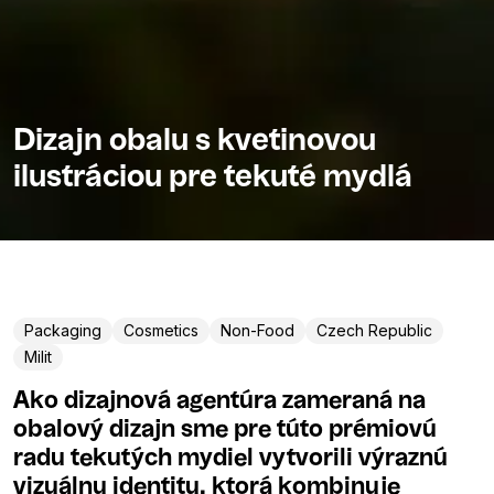
Dizajn obalu s kvetinovou
ilustráciou pre tekuté mydlá
Packaging
Cosmetics
Non-Food
Czech Republic
Milit
Ako dizajnová agentúra zameraná na
obalový dizajn sme pre túto prémiovú
radu tekutých mydiel vytvorili výraznú
vizuálnu identitu, ktorá kombinuje