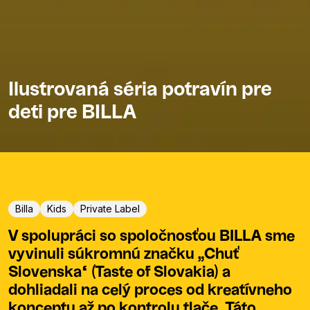
Ilustrovaná séria potravín pre
deti pre BILLA
Billa
Kids
Private Label
V spolupráci so spoločnosťou BILLA sme
vyvinuli súkromnú značku „Chuť
Slovenska“ (Taste of Slovakia) a
dohliadali na celý proces od kreatívneho
konceptu až po kontrolu tlače. Táto