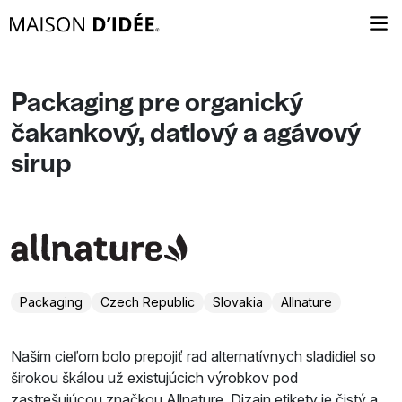
Packaging pre organický
čakankový, datlový a agávový
sirup
Packaging
Czech Republic
Slovakia
Allnature
Naším cieľom bolo prepojiť rad alternatívnych sladidiel so
širokou škálou už existujúcich výrobkov pod
zastrešujúcou značkou Allnature. Dizajn etikety je čistý a