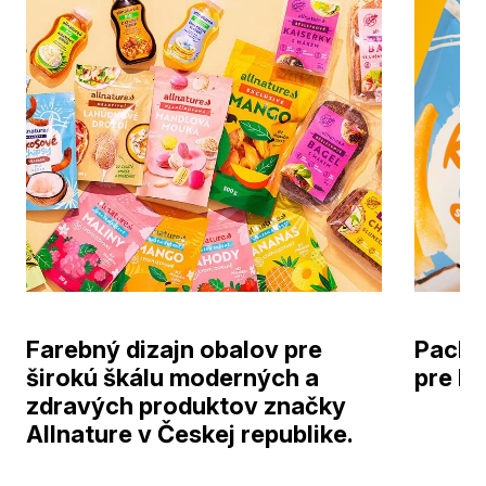
Farebný dizajn obalov pre
Packa
širokú škálu moderných a
pre k
zdravých produktov značky
Allnature v Českej republike.