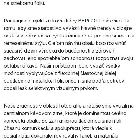
na striebornú fóliu.
Packaging projekt zrnkovej kávy BERCOFF nás viedol k
tomu, aby sme starostlivo vyvážili hlavné trendy v dizajne
obalov a zároveň sa vyhli akémukoľvek posunu smerom k
remeselnému štýlu. Cieľom návrhu obalu bolo rozvinúť
súčasný dizajn výrobku do budúcnosti a zároveň
zachovať jeho spotrebiteľom schopnosť rozpoznať svoju
obľúbenú kávu. Naším prístupom bolo využiť všetky
možnosti vyplývajúce z flexibilnej čiastočnej bielej
podtlače na metalickej fólii, pričom sme podľa potreby
dodali lesk selektívnym vizuálnym prvkom.
Naše zručnosti v oblasti fotografie a retuše sme využili na
centrálnom kávovom zrne, ktoré je dominantou celého
konceptu obalu. So zahraničnou tlačiarňou sme mali
úžasnú komunikáciu a spoluprácu, ktorá viedla k
dosiahnutiu dokonalej rovnováhy farieb a materiálu.