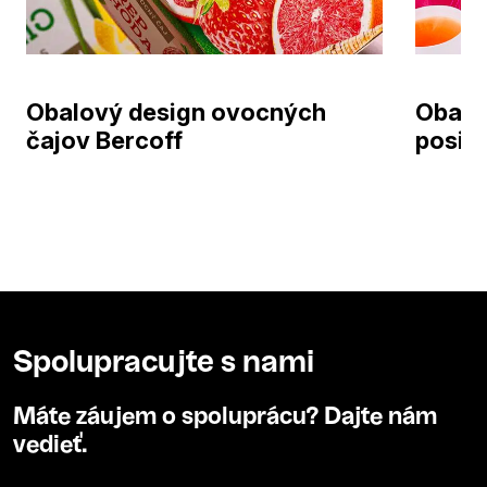
Obalový design ovocných
Obalo
čajov Bercoff
posiln
Spolupracujte s nami
Máte záujem o spoluprácu? Dajte nám
vedieť.