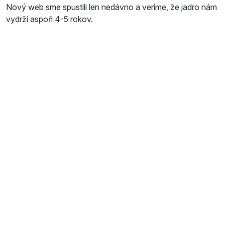
Nový web sme spustili len nedávno a veríme, že jadro nám
vydrží aspoň 4-5 rokov.
Vyhľadávate webový obsah cez smartphone?
Oliver:
Áno, pravidelne, v kancelárii primárne cez PC, mimo
kanceláriu cez mobil.
Čo očakávate od grafického dizajnéra, ktorý s
vami na projekte pracuje?
Oliver:
Že si nás vypočuje a pri práci maximálne skĺbi svoj talent s
našimi požiadavkami. Tiež že nám povie „nie“ na niektoré
naše skvelé kreatívne nápady
Pracujete aj cez víkend alebo cez sviatky?
Oliver:
V mojom prípade je týždeň venovaný najmä obchodným
stretnutiam a okamžitej právnej exekutíve. Cez víkend je