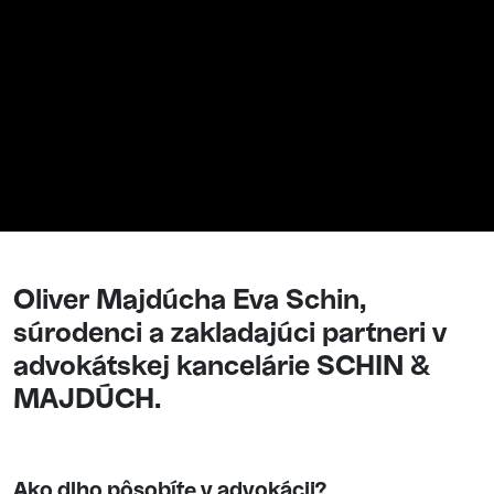
Oliver Majdúcha Eva Schin,
súrodenci a zakladajúci partneri v
advokátskej kancelárie SCHIN &
MAJDÚCH.
Ako dlho pôsobíte v advokácii?