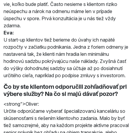
vie, koľko bude platiť. Často nesieme s klientom riziko
neúspechu a nárok na odmenu máme len v prípade
úspechu v spore. Prvá konzultácia je u nás tiež vždy
zdarma.
Eva:
U start-up klientov tiež berieme do úvahy ich napäté
rozpočty v začiatku podnikania. Jedna z foriem odmeny je
nastavená tak, že klienti nám hradia len minimálnu
hodinovú sadzbu pokrývajúcu naše náklady. Zvyšná časť
do výšky dohodnutej sadzby sa účtuje až po dosiahnutí
určitého cieľa, napríklad po podpise zmluvy s investorom.
Čo by ste klientom odporučili zohľadňovať pri
výbere služby? Na čo si majú dávať pozor?
<strong“>Oliver:
Určite odporúčame vyberať špecializovanú kanceláriu so
skúsenosťami s riešením klientovho zadania. Malo by byť
tiež samozrejmé, aby na každom projekte aktívne pracoval
senior právnik bez ohľadu na objem transakcie, alebo