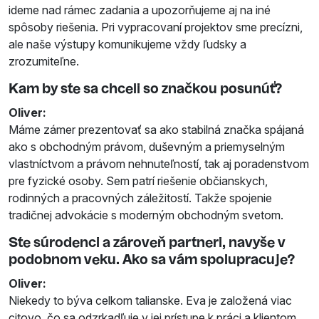
ideme nad rámec zadania a upozorňujeme aj na iné
spôsoby riešenia. Pri vypracovaní projektov sme precízni,
ale naše výstupy komunikujeme vždy ľudsky a
zrozumiteľne.
Kam by ste sa chceli so značkou posunúť?
Oliver:
Máme zámer prezentovať sa ako stabilná značka spájaná
ako s obchodným právom, duševným a priemyselným
vlastníctvom a právom nehnuteľností, tak aj poradenstvom
pre fyzické osoby. Sem patrí riešenie občianskych,
rodinných a pracovných záležitostí. Takže spojenie
tradičnej advokácie s moderným obchodným svetom.
Ste súrodenci a zároveň partneri, navyše v
podobnom veku. Ako sa vám spolupracuje?
Oliver:
Niekedy to býva celkom talianske. Eva je založená viac
citovo, čo sa odzrkadľuje v jej prístupe k práci a klientom.