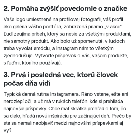
2. Pomáha zvýšiť povedomie o značke
Vaše logo umiestnené na profilovej fotografii, váš profil
ako galéria vášho portfólia, zobrazená priamo „v akcii“.
Ľudí zaujíma príbeh, ktorý sa nesie za všetkými produktami,
nie samotný produkt. Ako bolo už spomenuté, v ľuďoch
treba vyvolať emóciu, a Instagram nám to všetkým
zjednodušuje. Vytvorte príspevok o vás, vašom produkte,
s ľuďmi, ktorí ho používajú.
3. Prvá i posledná vec, ktorú človek
počas dňa vidí
Typická denná rutina Instagramera. Ráno vstane, ešte ani
nerozlepí oči, a už má v rukách telefón, kde si prehliada
najnovšie príspevky. Chce mať skrátka prehľad o tom, čo
sa dialo, hľadá novú inšpiráciu pre začínajúci deň. Prečo by
ste sa nemali neobjaviť medzi najnovšími príspevkami aj
vy?