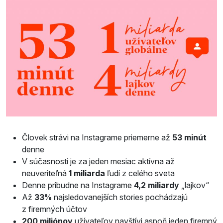
Človek strávi na Instagrame priemerne až
53 minút
denne
V súčasnosti je za jeden mesiac aktívna až
neuveriteľná
1 miliarda
ľudí z celého sveta
Denne pribudne na Instagrame
4,2 miliardy
„lajkov“
Až
33%
najsledovanejších stories pochádzajú
z firemných účtov
200 miliónov
užívateľov navštívi aspoň jeden firemný