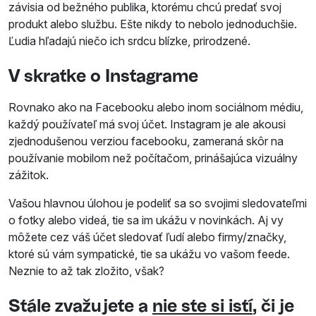
závisia od bežného publika, ktorému chcú predať svoj
produkt alebo službu. Ešte nikdy to nebolo jednoduchšie.
Ľudia hľadajú niečo ich srdcu blízke, prirodzené.
V skratke o Instagrame
Rovnako ako na Facebooku alebo inom sociálnom médiu,
každý používateľ má svoj účet. Instagram je ale akousi
zjednodušenou verziou facebooku, zameraná skôr na
používanie mobilom než počítačom, prinášajúca vizuálny
zážitok.
Vašou hlavnou úlohou je podeliť sa so svojimi sledovateľmi
o fotky alebo videá, tie sa im ukážu v novinkách. Aj vy
môžete cez váš účet sledovať ľudí alebo firmy/značky,
ktoré sú vám sympatické, tie sa ukážu vo vašom feede.
Neznie to až tak zložito, však?
Stále zvažujete a
nie ste si istí
, či je