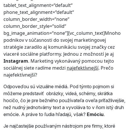
tablet_text_alignment=“default“
phone_text_alignment=“default“
column_border_width=“none“
column_border_style=“solid“
bg_image_animation=“none“][vc_column_text]Mnoho
podnikov v súčasnosti do svojej marketingovej
stratégie zaradilo aj komunikáciu svojej značky cez
viaceré sociálne platformy. Jednou z možností je aj
Instagram
. Marketing vykonávaný pomocou tejto
sociálnej siete radíme medzi
najefektívnejší
. Prečo
najefektívnejší?
Odpoveďou sú vizuálne médiá. Pod týmto pojmom si
môžeme predstaviť obrázky, videá, schémy, skrátka
hocičo, čo je pre bežného používateľa oveľa príťažlivejšie,
než nudný jednotvárny text a vyvoláva to v ňom istý druh
emócie. A práve to ľudia hľadajú, však?
Emóciu
.
Je najčastejšie používaným nástrojom pre firmy, ktoré