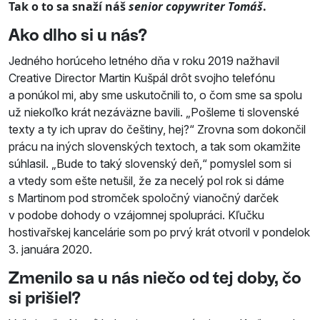
Tak o to sa snaží náš
senior copywriter Tomáš
.
Ako dlho si u nás?
Jedného horúceho letného dňa v roku 2019 nažhavil
Creative Director Martin Kušpál drôt svojho telefónu
a ponúkol mi, aby sme uskutočnili to, o čom sme sa spolu
už niekoľko krát nezáväzne bavili. „Pošleme ti slovenské
texty a ty ich uprav do češtiny, hej?“ Zrovna som dokončil
prácu na iných slovenských textoch, a tak som okamžite
súhlasil. „Bude to taký slovenský deň,“ pomyslel som si
a vtedy som ešte netušil, že za necelý pol rok si dáme
s Martinom pod stromček spoločný vianočný darček
v podobe dohody o vzájomnej spolupráci. Kľučku
hostivařskej kancelárie som po prvý krát otvoril v pondelok
3. januára 2020.
Zmenilo sa u nás niečo od tej doby, čo
si prišiel?