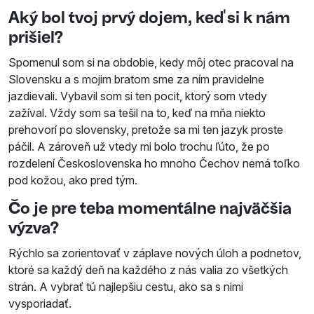
Aký bol tvoj prvý dojem, keď si k nám
prišiel?
Spomenul som si na obdobie, kedy môj otec pracoval na
Slovensku a s mojim bratom sme za ním pravidelne
jazdievali. Vybavil som si ten pocit, ktorý som vtedy
zažíval. Vždy som sa tešil na to, keď na mňa niekto
prehovorí po slovensky, pretože sa mi ten jazyk proste
páčil. A zároveň už vtedy mi bolo trochu ľúto, že po
rozdelení Československa ho mnoho Čechov nemá toľko
pod kožou, ako pred tým.
Čo je pre teba momentálne najväčšia
výzva?
Rýchlo sa zorientovať v záplave nových úloh a podnetov,
ktoré sa každý deň na každého z nás valia zo všetkých
strán. A vybrať tú najlepšiu cestu, ako sa s nimi
vysporiadať.