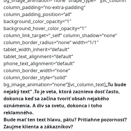
bg_image_animation=“none“ shape_type=““][vc_column
column_padding=“no-extra-padding“
column_padding_position=“all“
background_color_opacity=“1″
background_hover_color_opacity=“1″
column_link_target=“_self“ column_shadow=“none“
column_border_radius=“none“ width=“1/1″
tablet_width_inherit=“default“
tablet_text_alignment=“default“
phone_text_alignment=“default“
column_border_width=“none“
column_border_style=“solid“
bg_image_animation=“none“][vc_column_text]
„Tu bude
nejaký text“ .To je veta, ktorá zaznieva dosť často,
dokonca keď sa začína tvoriť obsah nejakého
oznámenia. A div sa svetu, dokonca i toho
reklamného.
Bude mať ten text hlavu, pätu? Pritiahne pozornosť?
Zaujme klienta a zákazníkov?