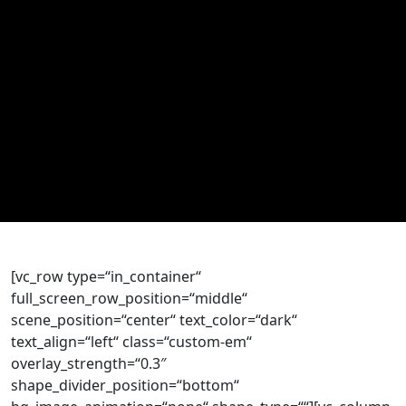
[vc_row type=“in_container“
full_screen_row_position=“middle“
scene_position=“center“ text_color=“dark“
text_align=“left“ class=“custom-em“
overlay_strength=“0.3″
shape_divider_position=“bottom“