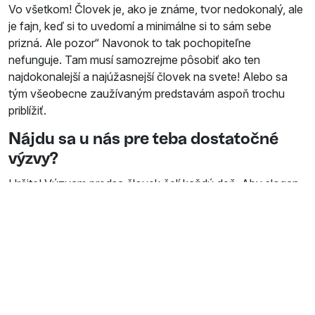
Vo všetkom! Človek je, ako je známe, tvor nedokonalý, ale
je fajn, keď si to uvedomí a minimálne si to sám sebe
prizná. Ale pozor“ Navonok to tak pochopiteľne
nefunguje. Tam musí samozrejme pôsobiť ako ten
najdokonalejší a najúžasnejší človek na svete! Alebo sa
tým všeobecne zaužívaným predstavám aspoň trochu
priblížiť.
Nájdu sa u nás pre teba dostatočné
výzvy?
Určite! Výzvam predsa človek čelí každý deň. Aby slogan
bol dostatočne úderný a nosný, text vyladený, korektúry
bezchybné. Aby šéfovia a klienti boli maximálne spokojní
a v konečnom dôsledku aj ja, že som urobil kvalitnú prácu.
Naučil si sa u nás niečo nové, od doby,
čo si tu?
Rozhodne! Od každého kolegu si môže človek vziať niečo