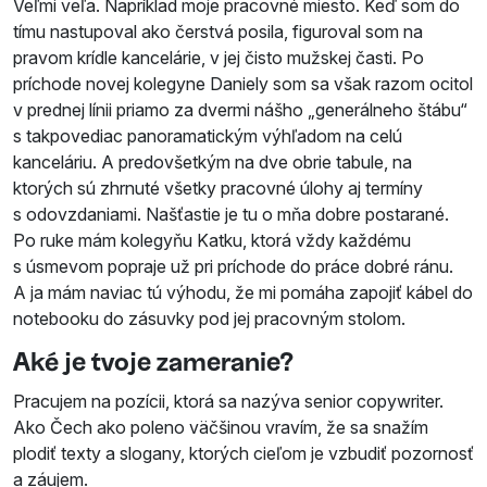
Veľmi veľa. Napríklad moje pracovné miesto. Keď som do
tímu nastupoval ako čerstvá posila, figuroval som na
pravom krídle kancelárie, v jej čisto mužskej časti. Po
príchode novej kolegyne Daniely som sa však razom ocitol
v prednej línii priamo za dvermi nášho „generálneho štábu“
s takpovediac panoramatickým výhľadom na celú
kanceláriu. A predovšetkým na dve obrie tabule, na
ktorých sú zhrnuté všetky pracovné úlohy aj termíny
s odovzdaniami. Našťastie je tu o mňa dobre postarané.
Po ruke mám kolegyňu Katku, ktorá vždy každému
s úsmevom popraje už pri príchode do práce dobré ránu.
A ja mám naviac tú výhodu, že mi pomáha zapojiť kábel do
notebooku do zásuvky pod jej pracovným stolom.
Aké je tvoje zameranie?
Pracujem na pozícii, ktorá sa nazýva senior copywriter.
Ako Čech ako poleno väčšinou vravím, že sa snažím
plodiť texty a slogany, ktorých cieľom je vzbudiť pozornosť
a záujem.