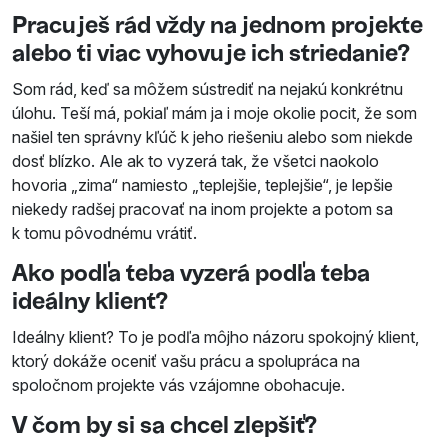
Pracuješ rád vždy na jednom projekte
alebo ti viac vyhovuje ich striedanie?
Som rád, keď sa môžem sústrediť na nejakú konkrétnu
úlohu. Teší má, pokiaľ mám ja i moje okolie pocit, že som
našiel ten správny kľúč k jeho riešeniu alebo som niekde
dosť blízko. Ale ak to vyzerá tak, že všetci naokolo
hovoria „zima“ namiesto „teplejšie, teplejšie“, je lepšie
niekedy radšej pracovať na inom projekte a potom sa
k tomu pôvodnému vrátiť.
Ako podľa teba vyzerá podľa teba
ideálny klient?
Ideálny klient? To je podľa môjho názoru spokojný klient,
ktorý dokáže oceniť vašu prácu a spolupráca na
spoločnom projekte vás vzájomne obohacuje.
V čom by si sa chcel zlepšiť?