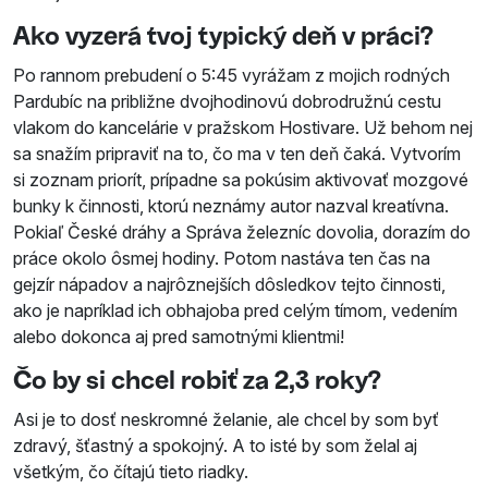
Ako vyzerá tvoj typický deň v práci?
Po rannom prebudení o 5:45 vyrážam z mojich rodných
Pardubíc na približne dvojhodinovú dobrodružnú cestu
vlakom do kancelárie v pražskom Hostivare. Už behom nej
sa snažím pripraviť na to, čo ma v ten deň čaká. Vytvorím
si zoznam priorít, prípadne sa pokúsim aktivovať mozgové
bunky k činnosti, ktorú neznámy autor nazval kreatívna.
Pokiaľ České dráhy a Správa železníc dovolia, dorazím do
práce okolo ôsmej hodiny. Potom nastáva ten čas na
gejzír nápadov a najrôznejších dôsledkov tejto činnosti,
ako je napríklad ich obhajoba pred celým tímom, vedením
alebo dokonca aj pred samotnými klientmi!
Čo by si chcel robiť za 2,3 roky?
Asi je to dosť neskromné želanie, ale chcel by som byť
zdravý, šťastný a spokojný. A to isté by som želal aj
všetkým, čo čítajú tieto riadky.