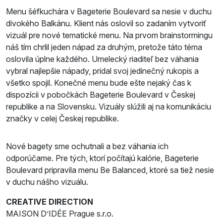
Menu šéfkuchára v Bageterie Boulevard sa nesie v duchu
divokého Balkánu. Klient nás oslovil so zadaním vytvoriť
vizuál pre nové tematické menu. Na prvom brainstormingu
náš tím chrlil jeden nápad za druhým, pretože táto téma
oslovila úplne každého. Umelecký riaditeľ bez váhania
vybral najlepšie nápady, pridal svoj jedinečný rukopis a
všetko spojil. Konečné menu bude ešte nejaký čas k
dispozícii v pobočkách Bageterie Boulevard v Českej
republike a na Slovensku. Vizuály slúžili aj na komunikáciu
značky v celej Českej republike.
Nové bagety sme ochutnali a bez váhania ich
odporúčame. Pre tých, ktorí počítajú kalórie, Bageterie
Boulevard pripravila menu Be Balanced, ktoré sa tiež nesie
v duchu nášho vizuálu.
CREATIVE DIRECTION
MAISON D’IDÉE Prague s.r.o.