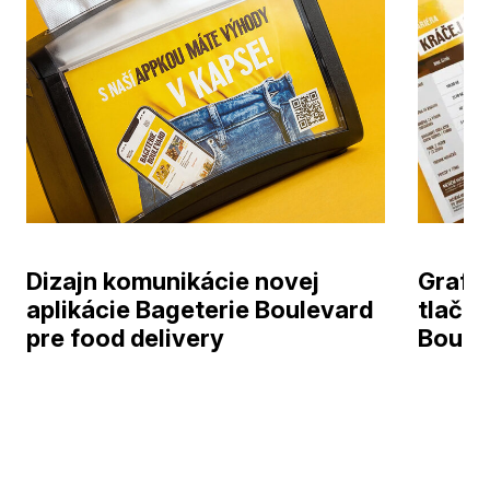
Dizajn komunikácie novej
Grafic
aplikácie Bageterie Boulevard
tlačov
pre food delivery
Boule