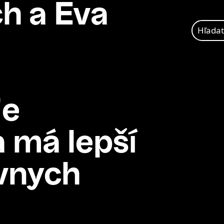
h a Eva
Hľadať:
je
 má lepší
ávnych