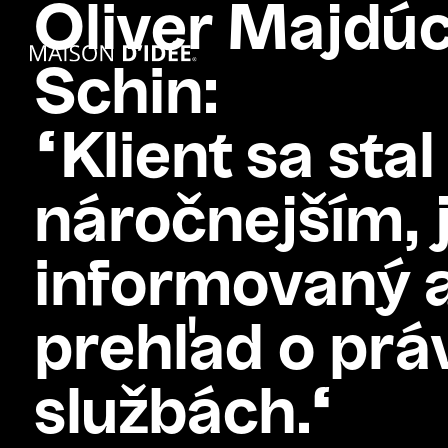
Oliver Majdúc
Schin:
“Klient sa stal
náročnejším, 
informovaný a
prehľad o pr
službách.“